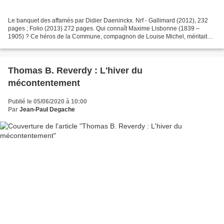
Le banquet des affamés par Didier Daeninckx. Nrf - Gallimard (2012), 232
pages ; Folio (2013) 272 pages. Qui connaît Maxime Lisbonne (1839 –
1905) ? Ce héros de la Commune, compagnon de Louise Michel, méritait
d’être sorti de l’oubli, ce qu’a fait Didier...
Thomas B. Reverdy : L'hiver du
mécontentement
Publié le 05/06/2020 à 10:00
Par
Jean-Paul Degache