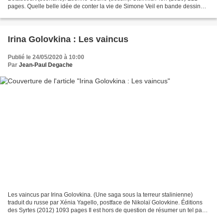
pages. Quelle belle idée de conter la vie de Simone Veil en bande dessinée
avec Annick Cojean et Xavier Bétaucourt...
Irina Golovkina : Les vaincus
Publié le 24/05/2020 à 10:00
Par
Jean-Paul Degache
Les vaincus par Irina Golovkina. (Une saga sous la terreur stalinienne)
traduit du russe par Xénia Yagello, postface de Nikolaï Golovkine. Éditions
des Syrtes (2012) 1093 pages Il est hors de question de résumer un tel pavé