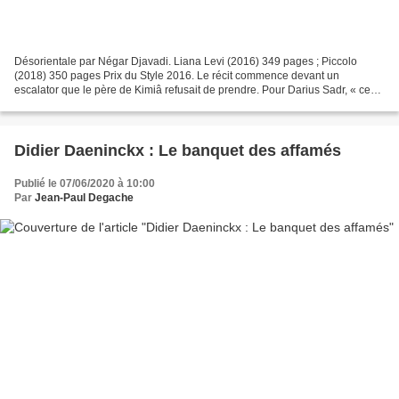
Désorientale par Négar Djavadi. Liana Levi (2016) 349 pages ; Piccolo
(2018) 350 pages Prix du Style 2016. Le récit commence devant un
escalator que le père de Kimiâ refusait de prendre. Pour Darius Sadr, « ce
genre de luxe se méritait, sinon c’était...
Didier Daeninckx : Le banquet des affamés
Publié le 07/06/2020 à 10:00
Par
Jean-Paul Degache