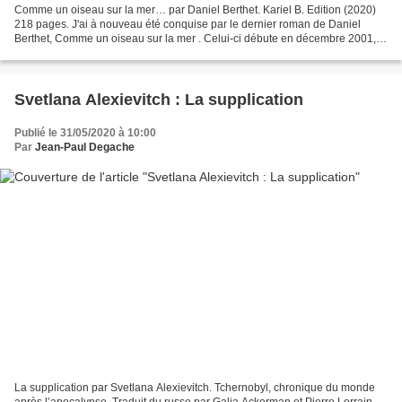
Comme un oiseau sur la mer… par Daniel Berthet. Kariel B. Edition (2020)
218 pages. J'ai à nouveau été conquise par le dernier roman de Daniel
Berthet, Comme un oiseau sur la mer . Celui-ci débute en décembre 2001, à
Khan Yunis, ville palestinienne du...
Svetlana Alexievitch : La supplication
Publié le 31/05/2020 à 10:00
Par
Jean-Paul Degache
La supplication par Svetlana Alexievitch. Tchernobyl, chronique du monde
après l’apocalypse. Traduit du russe par Galia Ackerman et Pierre Lorrain.