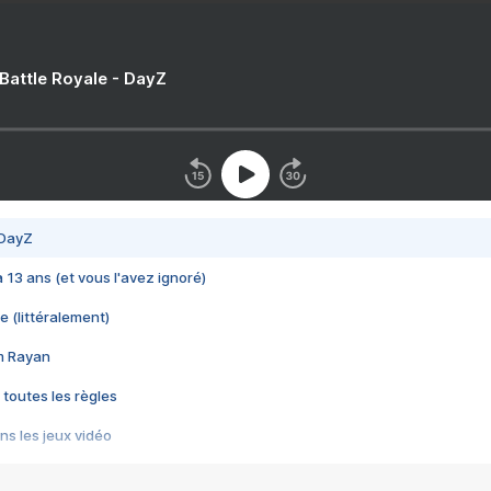
 Battle Royale - DayZ
 DayZ
 a 13 ans (et vous l'avez ignoré)
e (littéralement)
im Rayan
 toutes les règles
s les jeux vidéo
us choquant de Rockstar ? - Le scandale BULLY