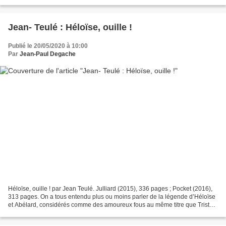
mais le récit d’Irina Golovkina,...
Jean- Teulé : Héloïse, ouille !
Publié le 20/05/2020 à 10:00
Par
Jean-Paul Degache
Héloïse, ouille ! par Jean Teulé. Julliard (2015), 336 pages ; Pocket (2016),
313 pages. On a tous entendu plus ou moins parler de la légende d’Héloïse
et Abélard, considérés comme des amoureux fous au même titre que Tristan
et Yseult, Roméo et Juliette…...