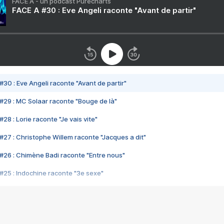
FACE A - un podcast Purecharts
FACE A #30 : Eve Angeli raconte "Avant de partir"
#30 : Eve Angeli raconte "Avant de partir"
#29 : MC Solaar raconte "Bouge de là"
28 : Lorie raconte "Je vais vite"
#27 : Christophe Willem raconte "Jacques a dit"
#26 : Chimène Badi raconte "Entre nous"
#25 : Indochine raconte "3e sexe"
#24 : Zaho raconte "C'est chelou"
#23 : Patrick Bruel raconte "Au café des délices"