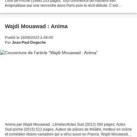
Livre de Poche (1998) 253 pages. Tout commence de manière très
énigmatique par une rencontre dans Paris puis le récit débute. C’est
l’histoire d’une vie qui m'emmène à Istanbul, en...
Wajdi Mouawad : Anima
Publié le 18/08/2022 à 08:00
Par
Jean-Paul Degache
Anima par Wajdi Mouawad , Léméac/Actes Sud (2012) 394 pages; Actes
Sud poche (2015) 512 pages. Auteur de pièces de théâtre, metteur en scène
et comédien libano-canadien qui a vécu aussi en France, Wajdi Mouawad,