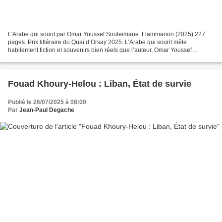
L’Arabe qui sourit par Omar Youssef Souleimane. Flammarion (2025) 227
pages. Prix littéraire du Quai d’Orsay 2025. L’Arabe qui sourit mêle
habilement fiction et souvenirs bien réels que l’auteur, Omar Youssef
Souleymane, avait déjà bien fait partager...
Fouad Khoury-Helou : Liban, État de survie
Publié le 26/07/2025 à 08:00
Par
Jean-Paul Degache