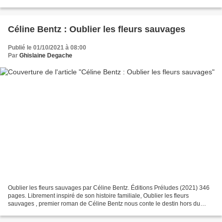
avec Anima , a livré un second roman extra...
Céline Bentz : Oublier les fleurs sauvages
Publié le 01/10/2021 à 08:00
Par
Ghislaine Degache
Oublier les fleurs sauvages par Céline Bentz. Éditions Préludes (2021) 346
pages. Librement inspiré de son histoire familiale, Oublier les fleurs
sauvages , premier roman de Céline Bentz nous conte le destin hors du
commun d’une jeune femme, Amal, qui...