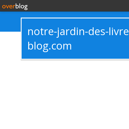
notre-jardin-des-livr
blog.com