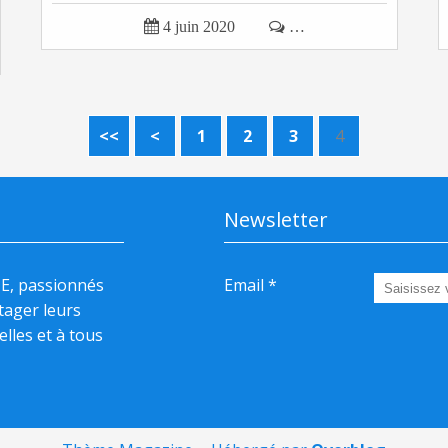

4 juin 2020

…
<<
<
1
2
3
4
Newsletter
HE, passionnés
Email
rtager leurs
elles et à tous