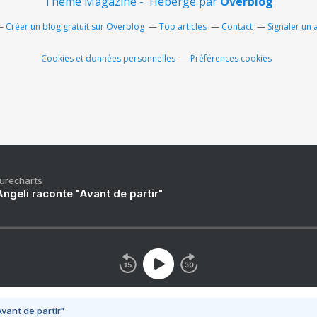
Thème Magazine - Hébergé par
Overblog
Créer un blog gratuit sur Overblog
Top articles
Contact
Signaler un
Cookies et données personnelles
Préférences cookies
Purecharts
ngeli raconte "Avant de partir"
vant de partir"