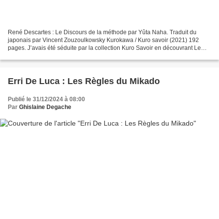
René Descartes : Le Discours de la méthode par Yûta Naha. Traduit du
japonais par Vincent Zouzoulkowsky Kurokawa / Kuro savoir (2021) 192
pages. J’avais été séduite par la collection Kuro Savoir en découvrant Le
Capital de Karl Marx adapté en manga. Aussi...
Erri De Luca : Les Règles du Mikado
Publié le 31/12/2024 à 08:00
Par
Ghislaine Degache