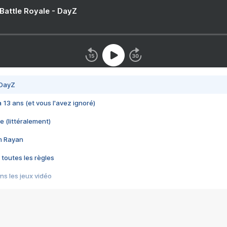
 Battle Royale - DayZ
 DayZ
 a 13 ans (et vous l'avez ignoré)
e (littéralement)
im Rayan
 toutes les règles
s les jeux vidéo
us choquant de Rockstar ? - Le scandale BULLY
e plus moche de Steam