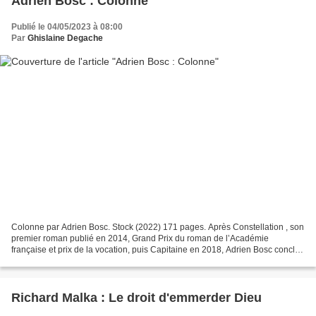
Adrien Bosc : Colonne
Publié le 04/05/2023 à 08:00
Par
Ghislaine Degache
Colonne par Adrien Bosc. Stock (2022) 171 pages. Après Constellation , son
premier roman publié en 2014, Grand Prix du roman de l’Académie
française et prix de la vocation, puis Capitaine en 2018, Adrien Bosc conclut
sa trilogie avec Colonne . Ce troisième...
Richard Malka : Le droit d'emmerder Dieu