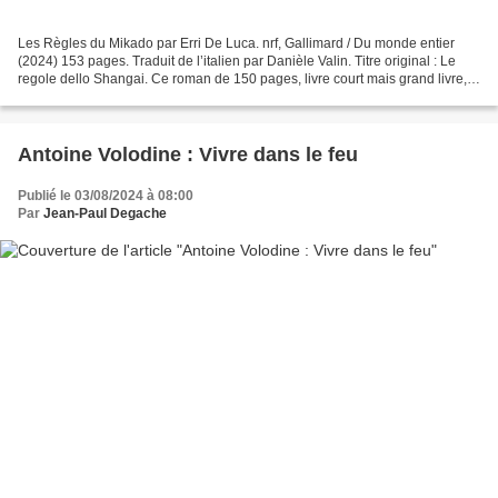
Les Règles du Mikado par Erri De Luca. nrf, Gallimard / Du monde entier
(2024) 153 pages. Traduit de l’italien par Danièle Valin. Titre original : Le
regole dello Shangai. Ce roman de 150 pages, livre court mais grand livre,
débute par un dialogue entre...
Antoine Volodine : Vivre dans le feu
Publié le 03/08/2024 à 08:00
Par
Jean-Paul Degache