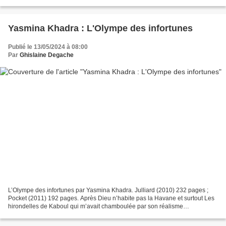
2024. Marianne Jaeglé que je lis pour...
Yasmina Khadra : L'Olympe des infortunes
Publié le 13/05/2024 à 08:00
Par
Ghislaine Degache
L’Olympe des infortunes par Yasmina Khadra. Julliard (2010) 232 pages ;
Pocket (2011) 192 pages. Après Dieu n’habite pas la Havane et surtout Les
hirondelles de Kaboul qui m’avait chamboulée par son réalisme
bouleversant, L’Olympe des infortunes est le...