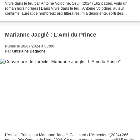
Vivre dans le feu par Antoine Volodine. Seuil (2024) 162 pages. Voilà un
roman hors normes ! Dans Vivre dans le feu , Antoine Volodine, auteur
confirmé lauréat de nombreux prix littéraires, m’a désorienté, sorti des
sentiers battus pour m’emmener dans...
Marianne Jaeglé : L'Ami du Prince
Publié le 20/07/2024 à 08:00
Par
Ghislaine Degache
L’Ami du Prince par Marianne Jaeglé. Gallimard / L’Arpenteur (2024) 266
pages. Prix Orange du Livre 2024. Ce roman nous ramène en avril 65 après