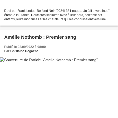
Duel par Frank Leduc. Belfond Noir (2024) 381 pages. Un fait divers inouï
ébranle la France. Deux cars scolaires avec à leur bord, soixante-six
enfants, leurs monitrices et les chauffeurs qui les conduisaient vers une
colonie pour les vacances d’hiver...
Amélie Nothomb : Premier sang
Publié le 02/09/2022 à 08:00
Par
Ghislaine Degache