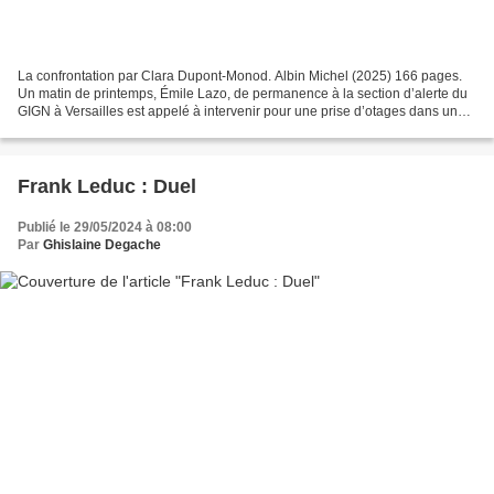
La confrontation par Clara Dupont-Monod. Albin Michel (2025) 166 pages.
Un matin de printemps, Émile Lazo, de permanence à la section d’alerte du
GIGN à Versailles est appelé à intervenir pour une prise d’otages dans une
école maternelle, à dix kilomètres...
Frank Leduc : Duel
Publié le 29/05/2024 à 08:00
Par
Ghislaine Degache