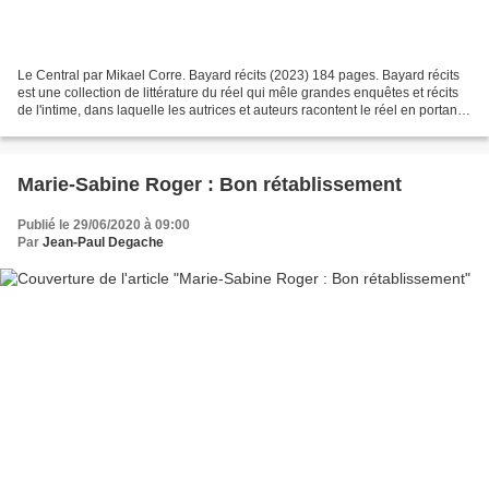
Le Central par Mikael Corre. Bayard récits (2023) 184 pages. Bayard récits
est une collection de littérature du réel qui mêle grandes enquêtes et récits
de l'intime, dans laquelle les autrices et auteurs racontent le réel en portant
un regard singulier...
Marie-Sabine Roger : Bon rétablissement
Publié le 29/06/2020 à 09:00
Par
Jean-Paul Degache