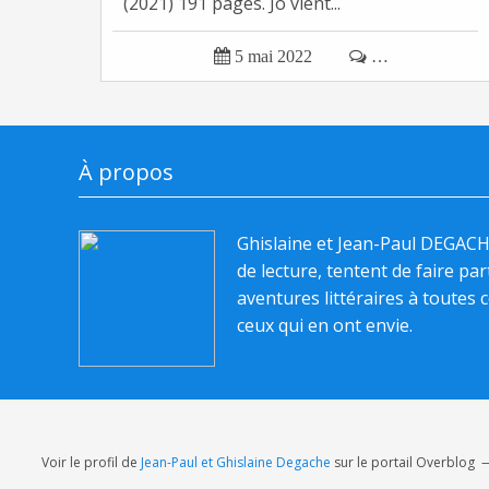
(2021) 191 pages. Jo vient...

5 mai 2022

…
À propos
Ghislaine et Jean-Paul DEGAC
de lecture, tentent de faire pa
aventures littéraires à toutes c
ceux qui en ont envie.
Voir le profil de
Jean-Paul et Ghislaine Degache
sur le portail Overblog