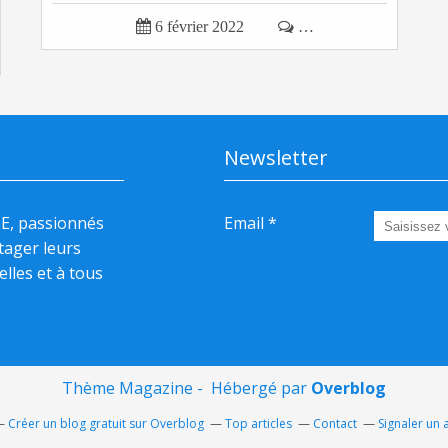

6 février 2022

…
Newsletter
HE, passionnés
Email
rtager leurs
elles et à tous
Thème Magazine - Hébergé par
Overblog
Créer un blog gratuit sur Overblog
Top articles
Contact
Signaler un