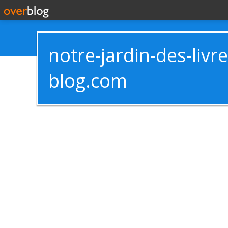
notre-jardin-des-livr
blog.com