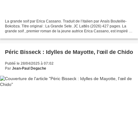
La grande soif par Erica Cassano. Traduit de l’italien par Anaïs Bouteille-
Bokobza. Titre original : La Grande Sete. JC Lattès (2026) 427 pages. La
grande soif , premier roman de la jeune autrice Erica Cassano, est inspiré de
l’histoire de sa grand-mère....
Péric Bisseck : Idylles de Mayotte, l'œil de Chido
Publié le 28/04/2025 à 07:02
Par
Jean-Paul Degache