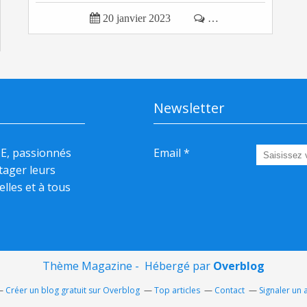

20 janvier 2023

…
Newsletter
HE, passionnés
Email
rtager leurs
elles et à tous
Thème Magazine - Hébergé par
Overblog
Créer un blog gratuit sur Overblog
Top articles
Contact
Signaler un