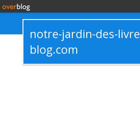
notre-jardin-des-livr
blog.com