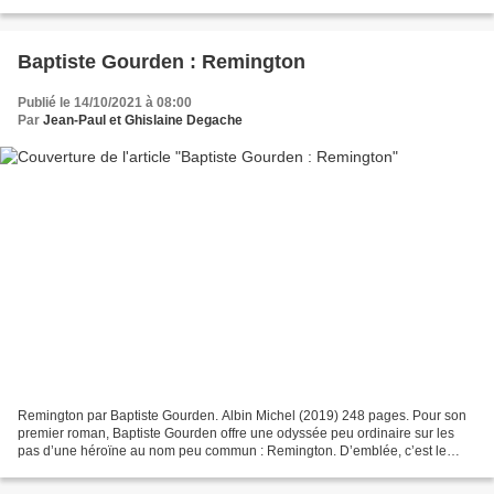
bouleversant, L’Olympe des infortunes est le...
Baptiste Gourden : Remington
Publié le 14/10/2021 à 08:00
Par
Jean-Paul et Ghislaine Degache
Remington par Baptiste Gourden. Albin Michel (2019) 248 pages. Pour son
premier roman, Baptiste Gourden offre une odyssée peu ordinaire sur les
pas d’une héroïne au nom peu commun : Remington. D’emblée, c’est le
style qui étonne puis accroche avec cette...