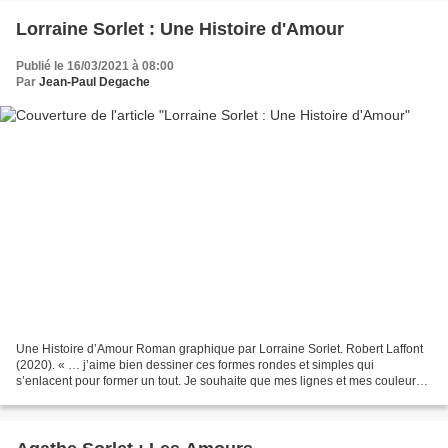
Lorraine Sorlet : Une Histoire d'Amour
Publié le 16/03/2021 à 08:00
Par
Jean-Paul Degache
Une Histoire d’Amour Roman graphique par Lorraine Sorlet. Robert Laffont
(2020). « … j’aime bien dessiner ces formes rondes et simples qui
s’enlacent pour former un tout. Je souhaite que mes lignes et mes couleurs
soient au service de l’idée et de l’émotion....