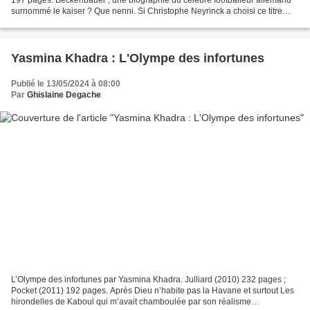
surnommé le kaiser ? Que nenni. Si Christophe Neyrinck a choisi ce titre
pour son premier roman, c’est plutôt...
Yasmina Khadra : L'Olympe des infortunes
Publié le 13/05/2024 à 08:00
Par
Ghislaine Degache
L’Olympe des infortunes par Yasmina Khadra. Julliard (2010) 232 pages ;
Pocket (2011) 192 pages. Après Dieu n’habite pas la Havane et surtout Les
hirondelles de Kaboul qui m’avait chamboulée par son réalisme