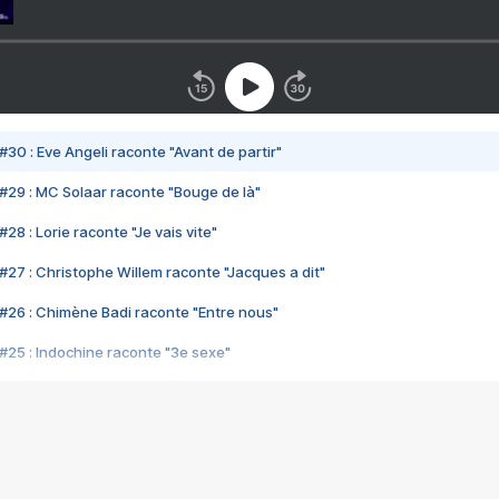
#30 : Eve Angeli raconte "Avant de partir"
#29 : MC Solaar raconte "Bouge de là"
28 : Lorie raconte "Je vais vite"
#27 : Christophe Willem raconte "Jacques a dit"
#26 : Chimène Badi raconte "Entre nous"
#25 : Indochine raconte "3e sexe"
#24 : Zaho raconte "C'est chelou"
#23 : Patrick Bruel raconte "Au café des délices"
#22 : Kyo raconte "Le chemin"