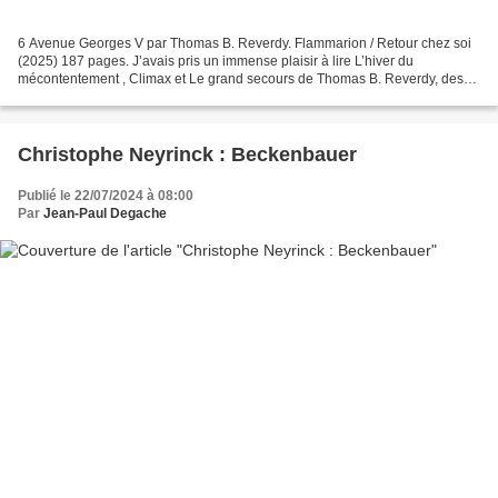
6 Avenue Georges V par Thomas B. Reverdy. Flammarion / Retour chez soi
(2025) 187 pages. J’avais pris un immense plaisir à lire L’hiver du
mécontentement , Climax et Le grand secours de Thomas B. Reverdy, des
romans que je qualifierais d’engagés, et je...
Christophe Neyrinck : Beckenbauer
Publié le 22/07/2024 à 08:00
Par
Jean-Paul Degache