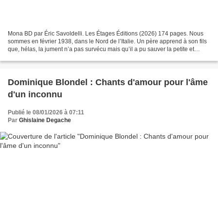
Mona BD par Éric Savoldelli. Les Étages Éditions (2026) 174 pages. Nous
sommes en février 1938, dans le Nord de l’Italie. Un père apprend à son fils
que, hélas, la jument n’a pas survécu mais qu’il a pu sauver la petite et
enjoint à celui-ci de s’en approcher...
Dominique Blondel : Chants d'amour pour l'âme
d'un inconnu
Publié le 08/01/2026 à 07:11
Par
Ghislaine Degache