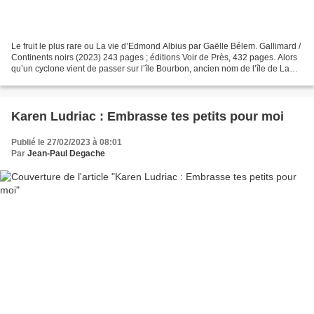
Le fruit le plus rare ou La vie d’Edmond Albius par Gaëlle Bélem. Gallimard /
Continents noirs (2023) 243 pages ; éditions Voir de Près, 432 pages. Alors
qu’un cyclone vient de passer sur l’île Bourbon, ancien nom de l’île de La
Réunion, Elvire, dans...
Karen Ludriac : Embrasse tes petits pour moi
Publié le 27/02/2023 à 08:01
Par
Jean-Paul Degache