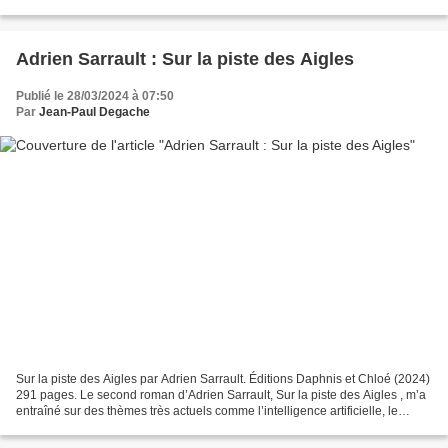
délicieuse de Laurent Cappe, son style...
Adrien Sarrault : Sur la piste des Aigles
Publié le 28/03/2024 à 07:50
Par
Jean-Paul Degache
Sur la piste des Aigles par Adrien Sarrault. Éditions Daphnis et Chloé (2024)
291 pages. Le second roman d’Adrien Sarrault, Sur la piste des Aigles , m’a
entraîné sur des thèmes très actuels comme l’intelligence artificielle, le
hacking et les manipulations...