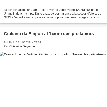
La confrontation par Clara Dupont-Monod. Albin Michel (2025) 166 pages.
Un matin de printemps, Émile Lazo, de permanence à la section d’alerte du
GIGN à Versailles est appelé à intervenir pour une prise d’otages dans une
école maternelle, à dix kilomètres...
Giuliano da Empoli : L'heure des prédateurs
Publié le 29/11/2025 à 07:03
Par
Ghislaine Degache