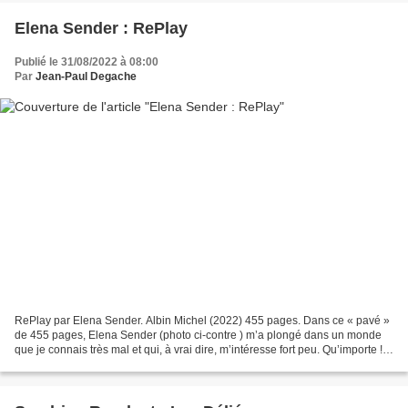
Elena Sender : RePlay
Publié le 31/08/2022 à 08:00
Par
Jean-Paul Degache
RePlay par Elena Sender. Albin Michel (2022) 455 pages. Dans ce « pavé »
de 455 pages, Elena Sender (photo ci-contre ) m’a plongé dans un monde
que je connais très mal et qui, à vrai dire, m’intéresse fort peu. Qu’importe !
J’ai lu RePlay jusqu’au bout...