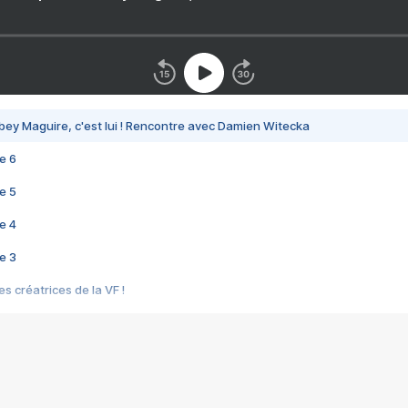
bey Maguire, c'est lui ! Rencontre avec Damien Witecka
e 6
e 5
e 4
e 3
s créatrices de la VF !
e 2
e 1
e Mektoub My Love arrive enfin ! Rencontre avec Shaïn Boumedine et Sal