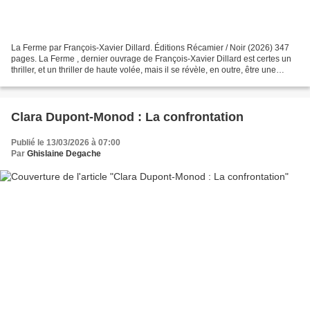
La Ferme par François-Xavier Dillard. Éditions Récamier / Noir (2026) 347
pages. La Ferme , dernier ouvrage de François-Xavier Dillard est certes un
thriller, et un thriller de haute volée, mais il se révèle, en outre, être une
véritable prophétie dans...
Clara Dupont-Monod : La confrontation
Publié le 13/03/2026 à 07:00
Par
Ghislaine Degache