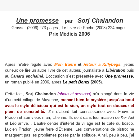
Une promesse
Sorj Chalandon
par
Grasset (2006) 273 pages ; Le Livre de Poche (2008) 224 pages.
Prix Médicis 2006
Après m'être régalé avec
Mon traître
et
Retour à Killybegs
,
j'étais
curieux de lire un autre livre de cet auteur, journaliste à
Libération
puis
au
Canard enchaîné
.
L’occasion s’est présentée avec
Une promesse
,
un roman publié en 2006, après
Le petit Bonzi
(2005
).
Cette fois,
Sorj Chalandon
(photo ci-dessous)
m'a plongé dans la vie
d’un petit village de Mayenne,
menant bien le mystère jusqu’au bout
avec le style délicieux qui est le sien, un style tout en douceur et
plein de sensibilité.
J'ai d’abord fait connaissance avec Fauvette
Pradon et son vieux mari, Étienne. Ils sont dans leur maison de
Ker Ael
et Léo arrive… L’autre centre d’intérêt du village est le café du bosco,
Lucien Pradon, jeune frère d’Étienne. Les conversations de bistrot ne
masquent pas les problèmes posés par la solitude. Ainsi, peu à peu, j'ai