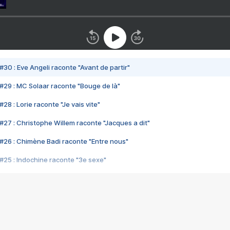
#30 : Eve Angeli raconte "Avant de partir"
#29 : MC Solaar raconte "Bouge de là"
28 : Lorie raconte "Je vais vite"
#27 : Christophe Willem raconte "Jacques a dit"
#26 : Chimène Badi raconte "Entre nous"
#25 : Indochine raconte "3e sexe"
#24 : Zaho raconte "C'est chelou"
#23 : Patrick Bruel raconte "Au café des délices"
#22 : Kyo raconte "Le chemin"