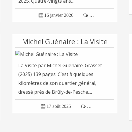
2025. Quatre-vingts ans...

16 janvier 2026

…
Michel Guénaire : La Visite
La Visite par Michel Guénaire. Grasset
(2025) 139 pages. C’est à quelques
kilomètres de son quartier général,
dressé près de Brûly-de-Pesche,...

17 août 2025

…