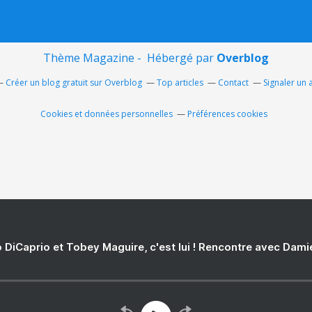
Thème Magazine - Hébergé par
Overblog
Créer un blog gratuit sur Overblog
Top articles
Contact
Signaler un
Cookies et données personnelles
Préférences cookies
 DiCaprio et Tobey Maguire, c'est lui ! Rencontre avec Dam