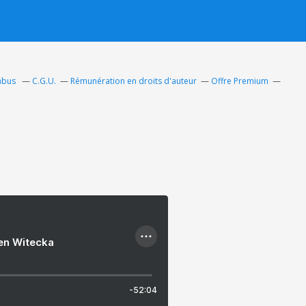
 abus
C.G.U.
Rémunération en droits d'auteur
Offre Premium
ien Witecka
-52:04