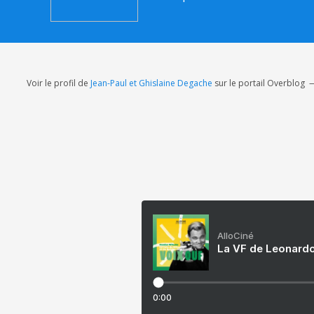
Voir le profil de
Jean-Paul et Ghislaine Degache
sur le portail Overblog
AlloCiné
La VF de Leonardo
0:00