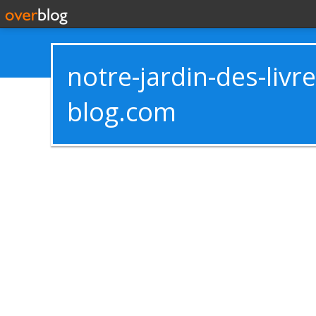
notre-jardin-des-livr
blog.com