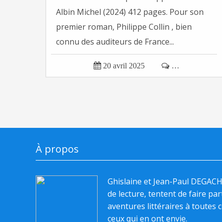
Albin Michel (2024) 412 pages. Pour son
premier roman, Philippe Collin , bien
connu des auditeurs de France...

20 avril 2025

…
À propos
Ghislaine et Jean-Paul DEGAC
de lecture, tentent de faire pa
aventures littéraires à toutes c
ceux qui en ont envie.