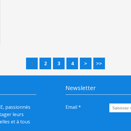
1
2
3
4
>
>>
Newsletter
HE, passionnés
Email
rtager leurs
elles et à tous