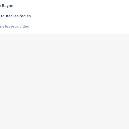
im Rayan
 toutes les règles
s les jeux vidéo
us choquant de Rockstar ? - Le scandale BULLY
e plus moche de Steam
du RÊVE tourne au CAUCHEMAR
pendant 8 heures
it… à tort
umiliés par un jeu vidéo
ire - Final Fantasy 8
ti un empire - Age of Empires
story DOFUS