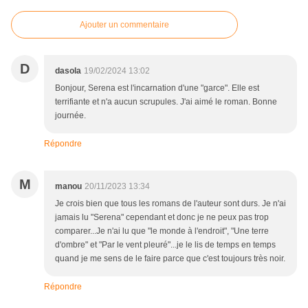
Ajouter un commentaire
D
dasola
19/02/2024 13:02
Bonjour, Serena est l'incarnation d'une "garce". Elle est
terrifiante et n'a aucun scrupules. J'ai aimé le roman. Bonne
journée.
Répondre
M
manou
20/11/2023 13:34
Je crois bien que tous les romans de l'auteur sont durs. Je n'ai
jamais lu "Serena" cependant et donc je ne peux pas trop
comparer...Je n'ai lu que "le monde à l'endroit", "Une terre
d'ombre" et "Par le vent pleuré"...je le lis de temps en temps
quand je me sens de le faire parce que c'est toujours très noir.
Répondre