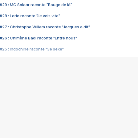
#29 : MC Solaar raconte "Bouge de là"
28 : Lorie raconte "Je vais vite"
#27 : Christophe Willem raconte "Jacques a dit"
#26 : Chimène Badi raconte "Entre nous"
#25 : Indochine raconte "3e sexe"
#24 : Zaho raconte "C'est chelou"
#23 : Patrick Bruel raconte "Au café des délices"
#22 : Kyo raconte "Le chemin"
#21 : Nolwenn Leroy raconte "Cassé"
#20 : Patrick Hernandez raconte "Born to be alive"
#19 : Lorie raconte "Près de moi"
#18 : Michael Jones raconte "A nos actes manqués" (avec Jean-Jacque
#17 : Khaled raconte "Aïcha"