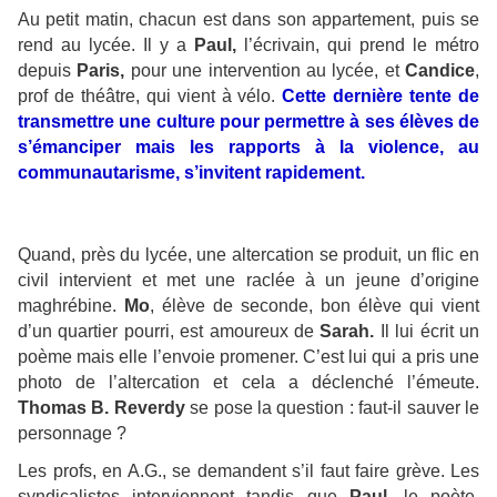
Au petit matin, chacun est dans son appartement, puis se
rend au lycée. Il y a
Paul,
l’écrivain, qui prend le métro
depuis
Paris,
pour une intervention au lycée, et
Candice
,
prof de théâtre, qui vient à vélo.
Cette dernière tente de
transmettre une culture pour permettre à ses élèves de
s’émanciper mais les rapports à la violence, au
communautarisme, s’invitent rapidement.
Quand, près du lycée, une altercation se produit, un flic en
civil intervient et met une raclée à un jeune d’origine
maghrébine.
Mo
, élève de seconde, bon élève qui vient
d’un quartier pourri, est amoureux de
Sarah.
Il lui écrit un
poème mais elle l’envoie promener. C’est lui qui a pris une
photo de l’altercation et cela a déclenché l’émeute.
Thomas B. Reverdy
se pose la question : faut-il sauver le
personnage ?
Les profs, en A.G., se demandent s’il faut faire grève. Les
syndicalistes interviennent tandis que
Paul
, le poète,