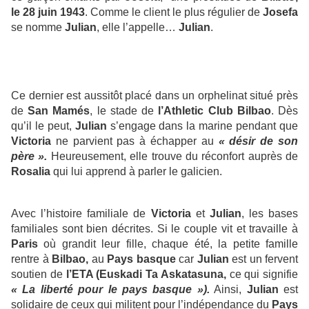
le 28 juin 1943
. Comme le client le plus régulier de
Josefa
se nomme
Julian
, elle l’appelle…
Julian
.
Ce dernier est aussitôt placé dans un orphelinat situé près
de
San Mamés
, le stade de
l’Athletic Club Bilbao
. Dès
qu’il le peut,
Julian
s’engage dans la marine pendant que
Victoria
ne parvient pas à échapper au
« désir de son
père ».
Heureusement, elle trouve du réconfort auprès de
Rosalia
qui lui apprend à parler le galicien.
Avec l’histoire familiale de
Victoria
et
Julian
, les bases
familiales sont bien décrites. Si le couple vit et travaille à
Paris
où grandit leur fille, chaque été, la petite famille
rentre à
Bilbao,
au
Pays basque
car
Julian
est un fervent
soutien de
l’ETA (Euskadi Ta Askatasuna,
ce qui signifie
« La liberté pour le pays basque »).
Ainsi,
Julian
est
solidaire de ceux qui militent pour l’indépendance du
Pays