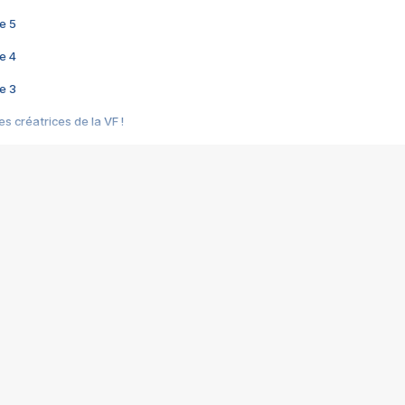
e 5
e 4
e 3
s créatrices de la VF !
e 2
e 1
e Mektoub My Love arrive enfin ! Rencontre avec Shaïn Boumedine et Sal
i : après Toni en famille
elle réalise le bouleversant Dites lui que je l'aime
ais ! Rencontre autour de Vie privée de Rebecca Zlotowski
 de Marguerite, Grave... Rencontre avec Ella Rumpf
 Les Rêveurs, un film intime sur la santé mentale